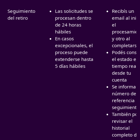
Seguimiento
Las solicitudes se
Recibís un
del retiro
procesan dentro
email al inic
de 24 horas
el
hábiles
procesamien
En casos
y otro al
excepcionales, el
completarse
proceso puede
Podés consul
extenderse hasta
el estado en
5 días hábiles
tiempo real
desde tu
cuenta
Se informa 
número de
referencia p
seguimiento
También po
revisar el
historial
completo de