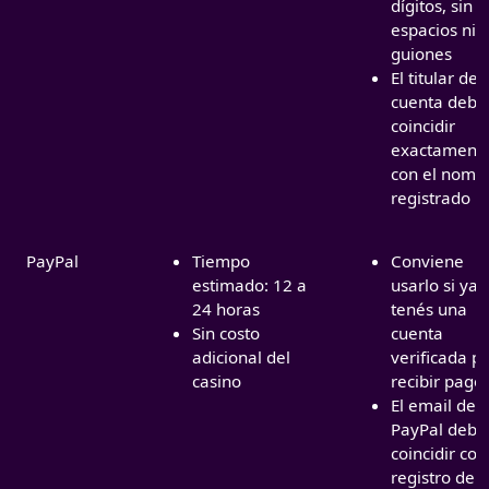
dígitos, sin
espacios ni
guiones
El titular de 
cuenta debe
coincidir
exactament
con el nomb
registrado
PayPal
Tiempo
Conviene
estimado: 12 a
usarlo si ya
24 horas
tenés una
Sin costo
cuenta
adicional del
verificada p
casino
recibir pago
El email de
PayPal debe
coincidir con
registro de l