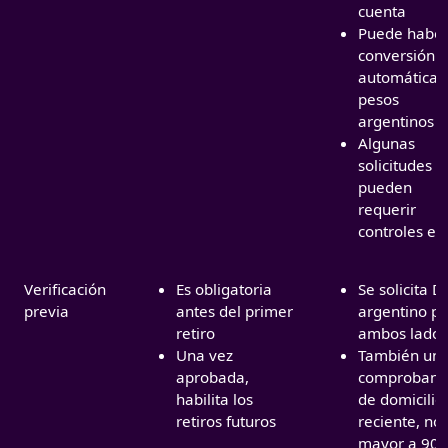
cuenta
Puede habe
conversión
automática 
pesos
argentinos
Algunas
solicitudes
pueden
requerir
controles ex
Verificación
Es obligatoria
Se solicita D
previa
antes del primer
argentino po
retiro
ambos lados
Una vez
También un
aprobada,
comprobant
habilita los
de domicilio
retiros futuros
reciente, no
mayor a 90