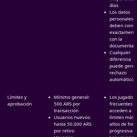
días
Los datos
personales
deben coinci
exactament
con la
documentac
Cualquier
diferencia
puede gener
rechazo
automático
Límites y
Mínimo general:
Los jugador
aprobación
500 ARS por
frecuentes
transacción
acceden a
Usuarios nuevos:
límites más
hasta 50.000 ARS
altos de for
por retiro
progresiva