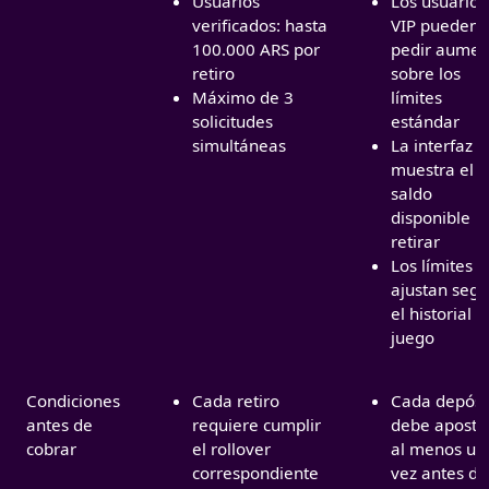
Usuarios
Los usuarios
verificados: hasta
VIP pueden
100.000 ARS por
pedir aumen
retiro
sobre los
Máximo de 3
límites
solicitudes
estándar
simultáneas
La interfaz
muestra el
saldo
disponible p
retirar
Los límites s
ajustan seg
el historial d
juego
Condiciones
Cada retiro
Cada depósi
antes de
requiere cumplir
debe aposta
cobrar
el rollover
al menos un
correspondiente
vez antes de