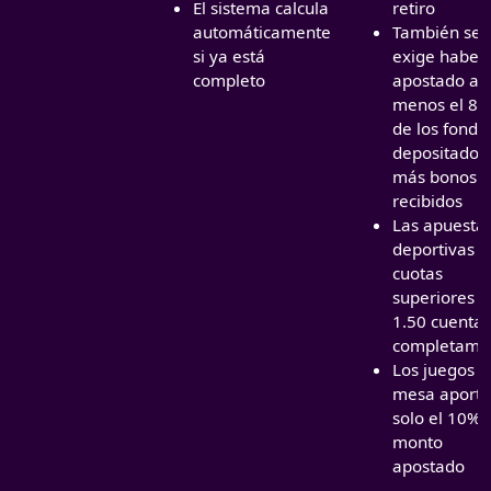
El sistema calcula
retiro
automáticamente
También se
si ya está
exige haber
completo
apostado al
menos el 8
de los fondo
depositados
más bonos
recibidos
Las apuesta
deportivas c
cuotas
superiores a
1.50 cuenta
completame
Los juegos d
mesa aport
solo el 10% 
monto
apostado